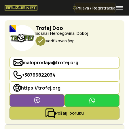
Prijava / Registracija
Trofej Doo
Bosna i Hercegovina, Doboj
Verifikovan šop
maloprodaja@trofej.org
+38766822034
https://trofej.org
Pošalji poruku