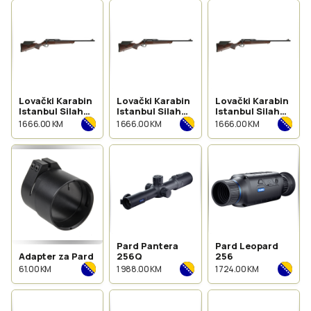
Lovački Karabin
Lovački Karabin
Lovački Karabin
Istanbul Silah
Istanbul Silah
Istanbul Silah
Monza Wood
Monza Woood
Monza Wood
1 666.00 KM
1 666.00 KM
1 666.00 KM
kal.270 Win
kal.223 Rem
kal.243 Win
Pard Pantera
Pard Leopard
Adapter za Pard
256Q
256
61.00 KM
1 988.00 KM
1 724.00 KM