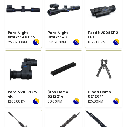
Pard Night
Pard Night
Pard NV008SP2
Stalker 4K Pro
Stalker 4K
LRF
2 226.00 KM
1 988.00 KM
1 674.00 KM
Pard NV007SP2
Šina Gamo
Bipod Gamo
4K
6212214
6212641
1 263.00 KM
50.00 KM
125.00 KM