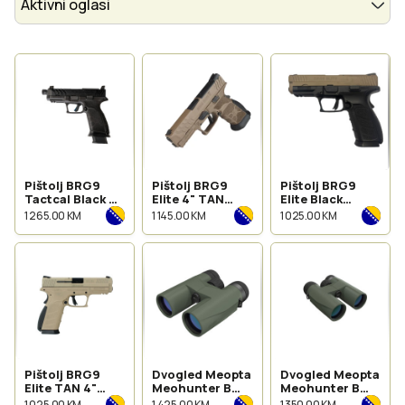
Aktivni oglasi
Pištolj BRG9
Pištolj BRG9
Pištolj BRG9
Tactcal Black 4"
Elite 4" TAN
Elite Black
kal.9x19mm
Gen2 9x19mm
Bronz 4"
1 265.00 KM
1 145.00 KM
1 025.00 KM
kal.9x19mm
Pištolj BRG9
Dvogled Meopta
Dvogled Meopta
Elite TAN 4"
Meohunter B
Meohunter B
kal.9x19mm
10x42
8x42
1 025.00 KM
1 425.00 KM
1 350.00 KM