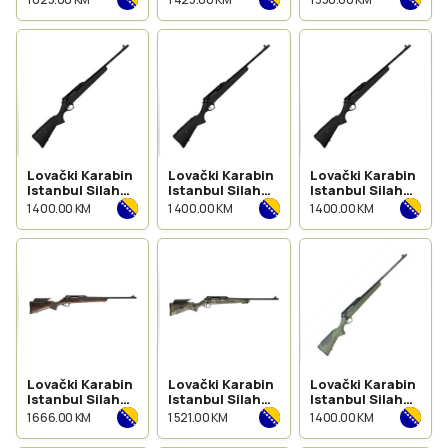
Lovački Karabin
Lovački Karabin
Lovački Karabin
Istanbul Silah
Istanbul Silah
Istanbul Silah
Monza
Monza
Monza
1 400.00 KM
1 400.00 KM
1 400.00 KM
Synthetic
Synthetic kal
Synthetic
kal.270 Win
223 Rem
kal.30-06
Lovački Karabin
Lovački Karabin
Lovački Karabin
Istanbul Silah
Istanbul Silah
Istanbul Silah
Monza Wood
Monza Strata
Monza Khaki
1 666.00 KM
1 521.00 KM
1 400.00 KM
kal.30-06
kal.308 Win
kal.30-06