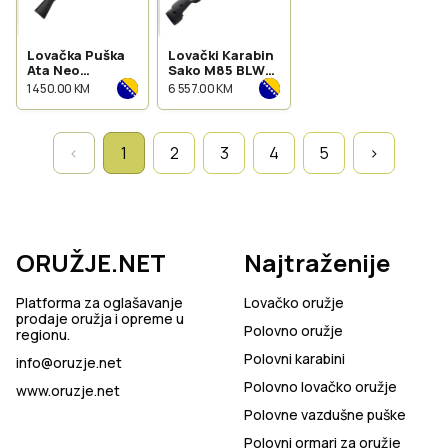
Lovačka Puška
Lovački Karabin
Ata Neo
Sako M85 BLWO
Synthetic Slug
kal.30-06
1 450.00 KM
6 557.00 KM
kal. 12/76
‹
1
2
3
4
5
›
ORUŽJE.NET
Najtraženije
Platforma za oglašavanje
Lovačko oružje
prodaje oružja i opreme u
Polovno oružje
regionu.
Polovni karabini
info@oruzje.net
Polovno lovačko oružje
www.oruzje.net
Polovne vazdušne puške
Polovni ormari za oružje