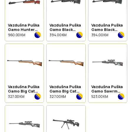
Vazdušna Puška
Vazdušna Puška
Vazdušna Puška
Gamo Hunter
Gamo Black
Gamo Black
1250 Grizzly Pro
Bear IGT 5.5mm
Bear IGT 4,5mm
960.00 KM
394.00 KM
394.00 KM
4,5mm
Vazdušna Puška
Vazdušna Puška
Vazdušna Puška
Gamo Big Cat
Gamo Big Cat
Gamo Sawrm
Hunter 4,5mm
Hunter 5.5mm
Fox 5.5mm
327.00 KM
327.00 KM
523.00 KM