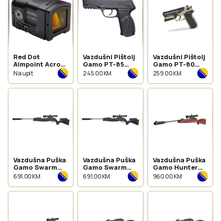
Red Dot
Vazdušni Pištolj
Vazdušni Pištolj
Aimpoint Acro
Gamo PT-85
Gamo PT-80
C2
Blowback
Desert Attack
Na upit
245.00 KM
259.00 KM
4.5mm
4.5mm
Vazdušna Puška
Vazdušna Puška
Vazdušna Puška
Gamo Swarm
Gamo Swarm
Gamo Hunter
Magnum Pro
Magnum Pro
1250 Grizzly Pro
691.00 KM
691.00 KM
960.00 KM
Gen3 5.5mm
Gen3 4.5mm
5.5mm