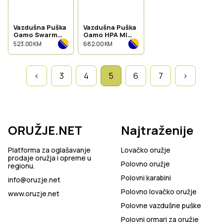
Vazdušna Puška
Vazdušna Puška
Gamo Swarm
Gamo HPA MI
Fox 4,5mm
4,5mm
523.00 KM
682.00 KM
‹
3
4
5
6
7
›
ORUŽJE.NET
Najtraženije
Platforma za oglašavanje
Lovačko oružje
prodaje oružja i opreme u
Polovno oružje
regionu.
Polovni karabini
info@oruzje.net
Polovno lovačko oružje
www.oruzje.net
Polovne vazdušne puške
Polovni ormari za oružje