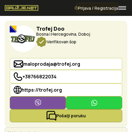
Prijava / Registracija
Trofej Doo
Bosna i Hercegovina, Doboj
Verifikovan šop
maloprodaja@trofej.org
+38766822034
https://trofej.org
Pošalji poruku